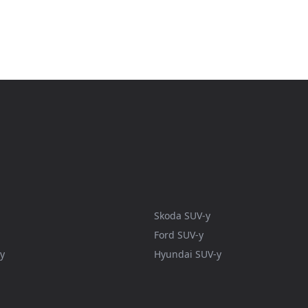
Skoda SUV-y
Ford SUV-y
y
Hyundai SUV-y