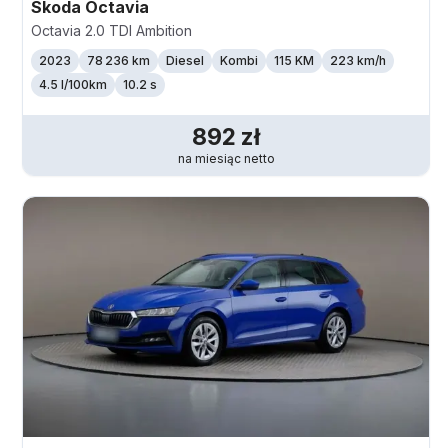
Skoda
Octavia
Octavia 2.0 TDI Ambition
2023
78 236 km
Diesel
Kombi
115 KM
223
km/h
4.5 l/100km
10.2 s
892
zł
na miesiąc
netto