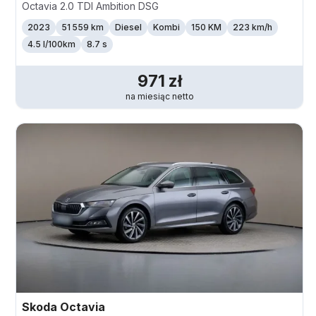
Octavia 2.0 TDI Ambition DSG
2023
51 559 km
Diesel
Kombi
150 KM
223
km/h
4.5 l/100km
8.7 s
971
zł
na miesiąc
netto
Skoda
Octavia