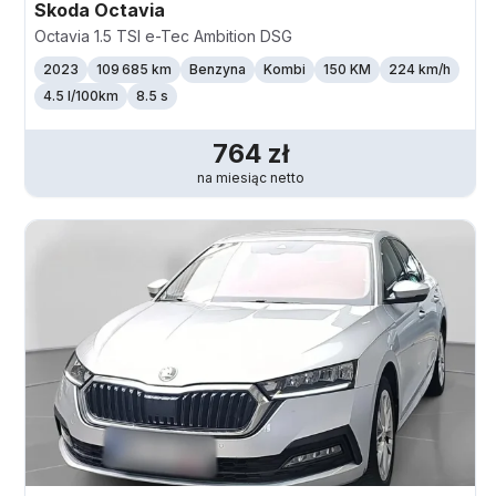
Skoda
Octavia
Octavia 1.5 TSI e-Tec Ambition DSG
2023
109 685 km
Benzyna
Kombi
150 KM
224
km/h
4.5 l/100km
8.5 s
764
zł
na miesiąc
netto