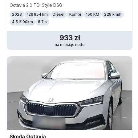
Octavia 2.0 TDI Style DSG
2023
126 854 km
Diesel
Kombi
150 KM
228
km/h
4.5 l/100km
8.7 s
933
zł
na miesiąc
netto
Skoda
Octavia