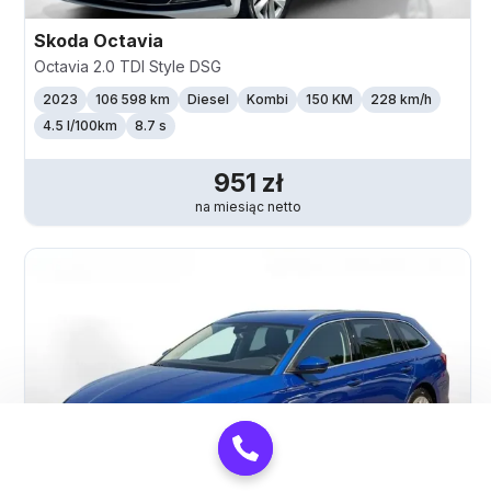
Skoda
Octavia
Octavia 2.0 TDI Style DSG
2023
106 598 km
Diesel
Kombi
150 KM
228
km/h
4.5 l/100km
8.7 s
951
zł
na miesiąc
netto