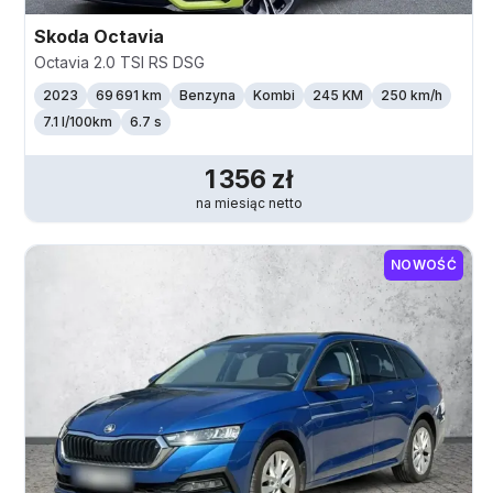
Skoda
Octavia
Octavia 2.0 TSI RS DSG
2023
69 691 km
Benzyna
Kombi
245 KM
250
km/h
7.1 l/100km
6.7 s
1 356
zł
na miesiąc
netto
NOWOŚĆ