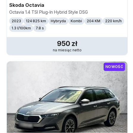
Skoda
Octavia
Octavia 1.4 TSI Plug-In Hybrid Style DSG
2023
124 825 km
Hybryda
Kombi
204 KM
220
km/h
1.3 l/100km
7.8 s
950
zł
na miesiąc
netto
NOWOŚĆ