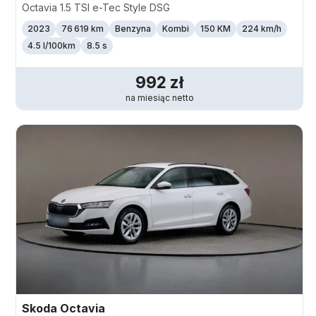
Octavia 1.5 TSI e-Tec Style DSG
2023
76 619 km
Benzyna
Kombi
150 KM
224
km/h
4.5 l/100km
8.5 s
992
zł
na miesiąc
netto
Skoda
Octavia