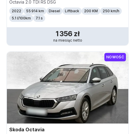
Octavia 2.0 TDI RS DSG
2022
55 914 km
Diesel
Liftback
200 KM
250
km/h
5.1 l/100km
7.1 s
1 356
zł
na miesiąc
netto
NOWOŚĆ
Skoda
Octavia