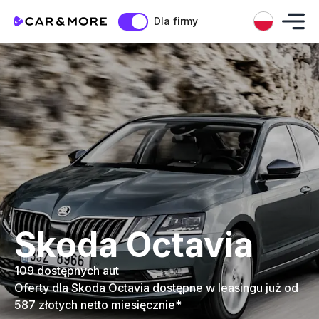
Dla firmy
Skoda Octavia
109 dostępnych aut
Oferty dla Skoda Octavia dostępne w leasingu już od
587 złotych netto miesięcznie*