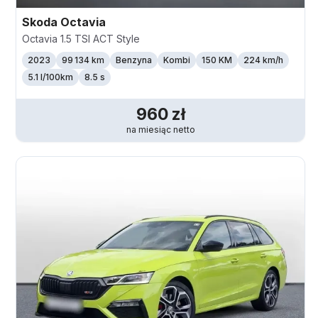
Skoda
Octavia
Octavia 1.5 TSI ACT Style
2023
99 134 km
Benzyna
Kombi
150 KM
224
km/h
5.1 l/100km
8.5 s
960
zł
na miesiąc
netto