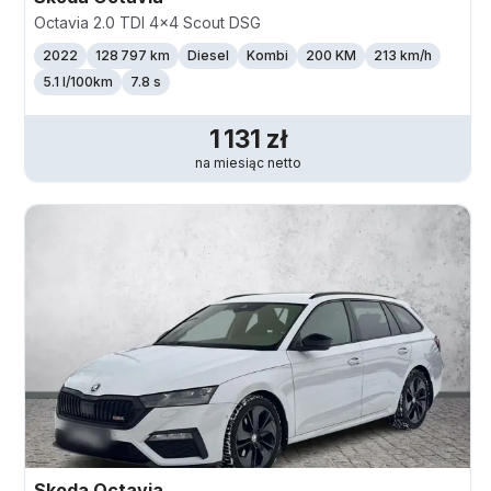
Octavia 2.0 TDI 4x4 Scout DSG
2022
128 797 km
Diesel
Kombi
200 KM
213
km/h
5.1 l/100km
7.8 s
1 131
zł
na miesiąc
netto
Skoda
Octavia