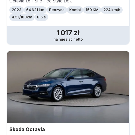
Octavia 1.5 TSI e-Tec Style DSG
2023
64 621 km
Benzyna
Kombi
150 KM
224
km/h
4.5 l/100km
8.5 s
1 017
zł
na miesiąc
netto
Skoda
Octavia