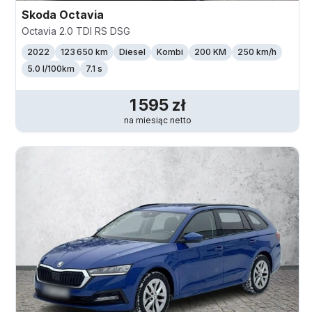
Skoda
Octavia
Octavia 2.0 TDI RS DSG
2022
123 650 km
Diesel
Kombi
200 KM
250
km/h
5.0 l/100km
7.1 s
1 595
zł
na miesiąc
netto