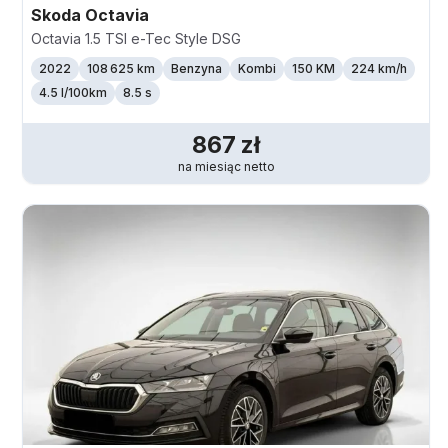
Skoda
Octavia
Octavia 1.5 TSI e-Tec Style DSG
2022
108 625 km
Benzyna
Kombi
150 KM
224
km/h
4.5 l/100km
8.5 s
867
zł
na miesiąc
netto