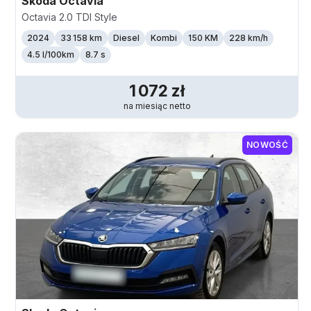
Skoda
Octavia
Octavia 2.0 TDI Style
2024
33 158 km
Diesel
Kombi
150 KM
228
km/h
4.5 l/100km
8.7 s
1 072
zł
na miesiąc
netto
NOWOŚĆ