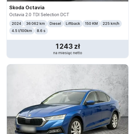
Skoda
Octavia
Octavia 2.0 TDI Selection DCT
2024
36 062 km
Diesel
Liftback
150 KM
225
km/h
4.5 l/100km
8.6 s
1 243
zł
na miesiąc
netto