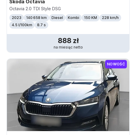
Skoda
Octavia
Octavia 2.0 TDI Style DSG
2023
140 658 km
Diesel
Kombi
150 KM
228
km/h
4.5 l/100km
8.7 s
888
zł
na miesiąc
netto
NOWOŚĆ