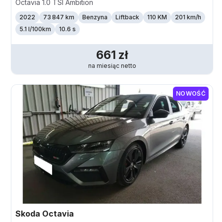
Octavia 1.0 TSI Ambition
2022
73 847 km
Benzyna
Liftback
110 KM
201
km/h
5.1 l/100km
10.6 s
661
zł
na miesiąc
netto
NOWOŚĆ
Skoda
Octavia