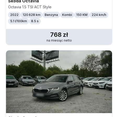
Skoda
Octavia
Octavia 1.5 TSI ACT Style
2022
120 628 km
Benzyna
Kombi
150 KM
224
km/h
5.1 l/100km
8.5 s
768
zł
na miesiąc
netto