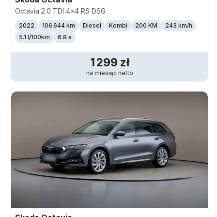
Octavia 2.0 TDI 4x4 RS DSG
2022
106 644 km
Diesel
Kombi
200 KM
243
km/h
5.1 l/100km
6.8 s
1 299
zł
na miesiąc
netto