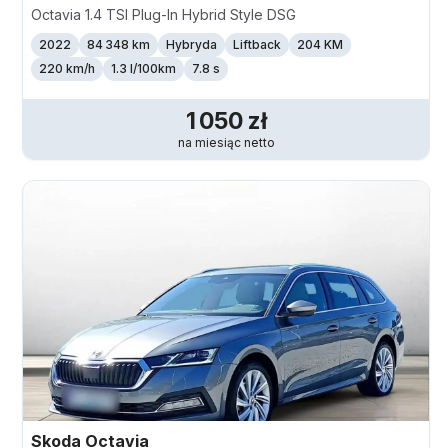
Octavia 1.4 TSI Plug-In Hybrid Style DSG
2022
84 348 km
Hybryda
Liftback
204 KM
220
km/h
1.3 l/100km
7.8 s
1 050
zł
na miesiąc
netto
Skoda
Octavia