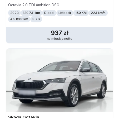
Octavia 2.0 TDI Ambition DSG
2023
120 731 km
Diesel
Liftback
150 KM
223
km/h
4.5 l/100km
8.7 s
937
zł
na miesiąc
netto
Skoda
Octavia