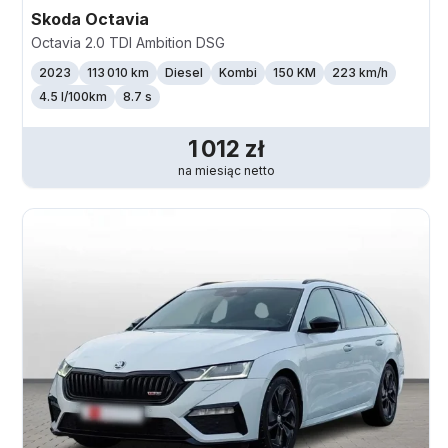
Skoda
Octavia
Octavia 2.0 TDI Ambition DSG
2023
113 010 km
Diesel
Kombi
150 KM
223
km/h
4.5 l/100km
8.7 s
1 012
zł
na miesiąc
netto