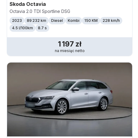
Skoda
Octavia
Octavia 2.0 TDI Sportline DSG
2023
89 232 km
Diesel
Kombi
150 KM
228
km/h
4.5 l/100km
8.7 s
1 197
zł
na miesiąc
netto