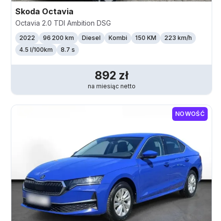
Skoda
Octavia
Octavia 2.0 TDI Ambition DSG
2022
96 200 km
Diesel
Kombi
150 KM
223
km/h
4.5 l/100km
8.7 s
892
zł
na miesiąc
netto
NOWOŚĆ