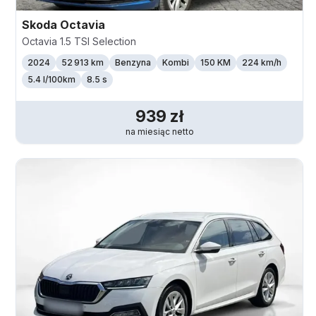
Skoda
Octavia
Octavia 1.5 TSI Selection
2024
52 913 km
Benzyna
Kombi
150 KM
224
km/h
5.4 l/100km
8.5 s
939
zł
na miesiąc
netto