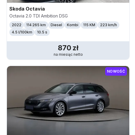
Skoda
Octavia
Octavia 2.0 TDI Ambition DSG
2022
114 265 km
Diesel
Kombi
115 KM
223
km/h
4.5 l/100km
10.5 s
870
zł
na miesiąc
netto
NOWOŚĆ