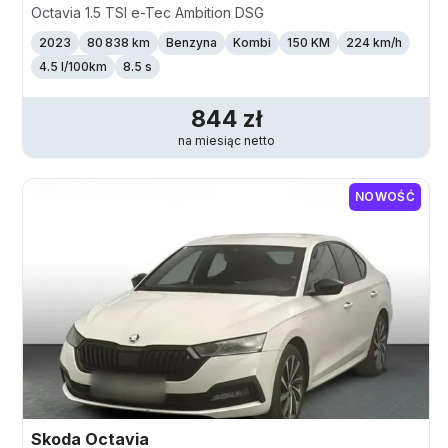
Octavia 1.5 TSI e-Tec Ambition DSG
2023
80 838 km
Benzyna
Kombi
150 KM
224
km/h
4.5 l/100km
8.5 s
844
zł
na miesiąc
netto
NOWOŚĆ
Skoda
Octavia