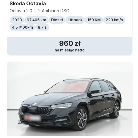
Skoda
Octavia
Octavia 2.0 TDI Ambition DSG
2023
97 406 km
Diesel
Liftback
150 KM
223
km/h
4.5 l/100km
8.7 s
960
zł
na miesiąc
netto