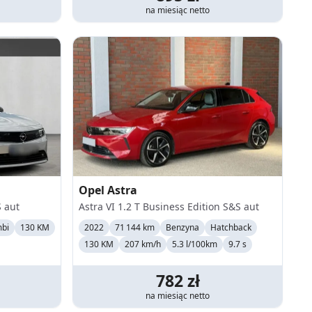
na miesiąc
netto
Opel
Astra
S aut
Astra VI 1.2 T Business Edition S&S aut
bi
130 KM
2022
71 144 km
Benzyna
Hatchback
130 KM
207
km/h
5.3 l/100km
9.7 s
782
zł
na miesiąc
netto