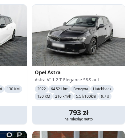
Opel
Astra
Astra VI 1.2 T Elegance S&S aut
i
130 KM
2022
64 521 km
Benzyna
Hatchback
130 KM
210
km/h
5.5 l/100km
9.7 s
793
zł
na miesiąc
netto