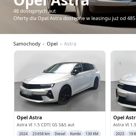
48
dostępnych aut
Oferty dla
Opel Astra
dostępne w leasingu już od
485
Samochody
-
Opel
-
Astra
Opel
Astra
Opel
Ast
Astra VI 1.5 CDTI GS S&S aut
Astra VI 1.
2024
23 658 km
Diesel
Kombi
130 KM
2023
19 