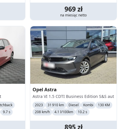
969
zł
na miesiąc
netto
Opel
Astra
t
Astra VI 1.5 CDTI Business Edition S&S aut
tchback
2023
31 910 km
Diesel
Kombi
130 KM
9.7 s
208
km/h
4.1 l/100km
10.2 s
895
zł