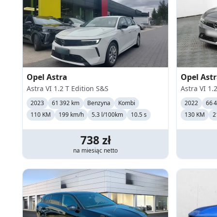
Opel
Astra
Opel
Ast
Astra VI 1.2 T Edition S&S
Astra VI 1.
2023
61 392 km
Benzyna
Kombi
2022
66 
110 KM
199
km/h
5.3 l/100km
10.5 s
130 KM
2
738
zł
na miesiąc
netto