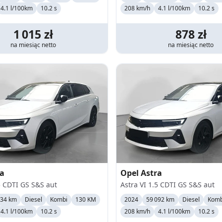
4.1 l/100km
10.2 s
208
km/h
4.1 l/100km
10.2 s
1 015
zł
878
zł
na miesiąc
netto
na miesiąc
netto
ra
Opel
Astra
5 CDTI GS S&S aut
Astra VI 1.5 CDTI GS S&S aut
134 km
Diesel
Kombi
130 KM
2024
59 092 km
Diesel
Komb
4.1 l/100km
10.2 s
208
km/h
4.1 l/100km
10.2 s