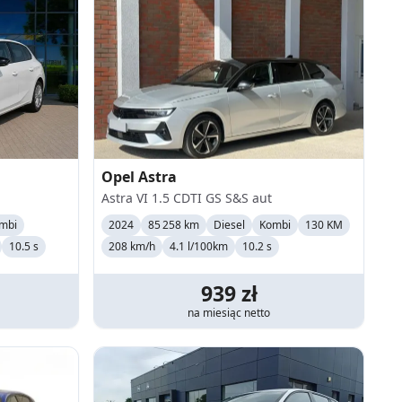
Opel
Astra
Astra VI 1.5 CDTI GS S&S aut
mbi
2024
85 258 km
Diesel
Kombi
130 KM
10.5 s
208
km/h
4.1 l/100km
10.2 s
939
zł
na miesiąc
netto