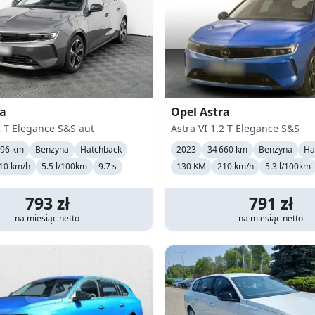
ra
Opel
Astra
2 T Elegance S&S aut
Astra VI 1.2 T Elegance S&S
496 km
Benzyna
Hatchback
2023
34 660 km
Benzyna
Ha
10
km/h
5.5 l/100km
9.7 s
130 KM
210
km/h
5.3 l/100km
793
zł
791
zł
na miesiąc
netto
na miesiąc
netto