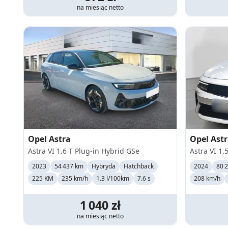
na miesiąc
netto
Opel
Astra
Opel
Ast
Astra VI 1.6 T Plug-in Hybrid GSe
Astra VI 1.
2023
54 437 km
Hybryda
Hatchback
2024
80 
225 KM
235
km/h
1.3 l/100km
7.6 s
208
km/h
1 040
zł
na miesiąc
netto