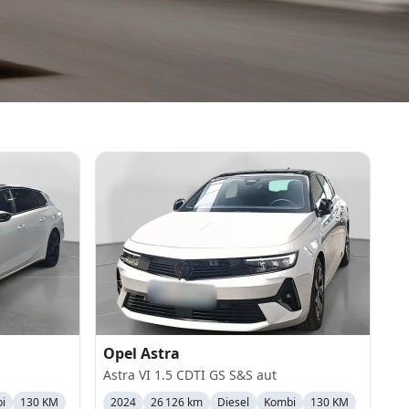
Opel
Astra
Astra VI 1.5 CDTI GS S&S aut
i
130 KM
2024
26 126 km
Diesel
Kombi
130 KM