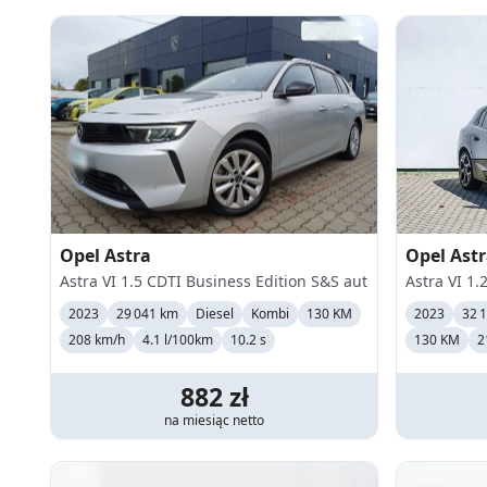
Opel
Astra
Opel
Ast
Astra VI 1.5 CDTI Business Edition S&S aut
Astra VI 1.
2023
29 041 km
Diesel
Kombi
130 KM
2023
32 
208
km/h
4.1 l/100km
10.2 s
130 KM
2
882
zł
na miesiąc
netto