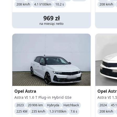
208
km/h
4.1 l/100km
10.2 s
208
km/h
969
zł
na miesiąc
netto
Opel
Astra
Opel
Ast
Astra VI 1.6 T Plug-in Hybrid GSe
Astra VI 1.
2023
20 906 km
Hybryda
Hatchback
2024
45 
225 KM
235
km/h
1.3 l/100km
7.6 s
208
km/h