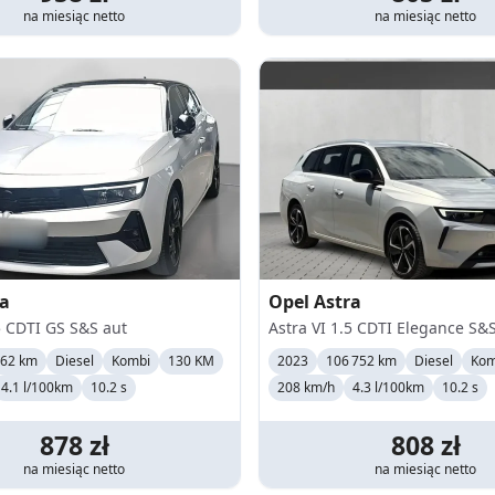
na miesiąc
netto
na miesiąc
netto
ra
Opel
Astra
5 CDTI GS S&S aut
Astra VI 1.5 CDTI Elegance S&
262 km
Diesel
Kombi
130 KM
2023
106 752 km
Diesel
Kom
4.1 l/100km
10.2 s
208
km/h
4.3 l/100km
10.2 s
878
zł
808
zł
na miesiąc
netto
na miesiąc
netto