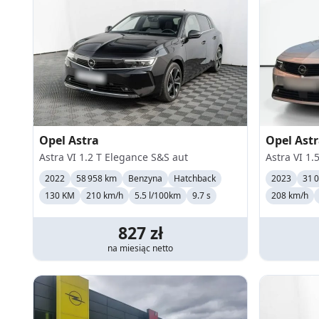
Opel
Astra
Opel
Ast
Astra VI 1.2 T Elegance S&S aut
Astra VI 1.
2022
58 958 km
Benzyna
Hatchback
2023
31 
130 KM
210
km/h
5.5 l/100km
9.7 s
208
km/h
827
zł
na miesiąc
netto