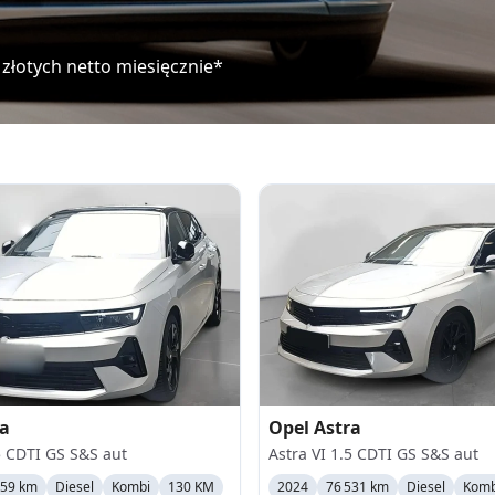
złotych netto miesięcznie*
ra
Opel
Astra
5 CDTI GS S&S aut
Astra VI 1.5 CDTI GS S&S aut
859 km
Diesel
Kombi
130 KM
2024
76 531 km
Diesel
Komb