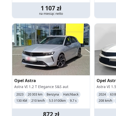
1 107
zł
na miesiąc
netto
Opel
Astra
Opel
Ast
Astra VI 1.2 T Elegance S&S aut
Astra VI 1.
2023
20 303 km
Benzyna
Hatchback
2024
63 
130 KM
210
km/h
5.5 l/100km
9.7 s
208
km/h
872
zł