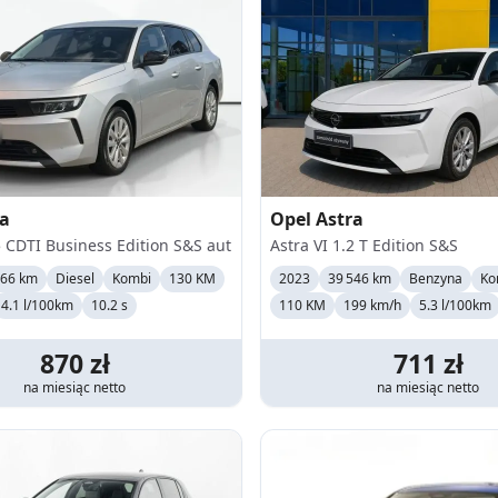
ra
Opel
Astra
5 CDTI Business Edition S&S aut
Astra VI 1.2 T Edition S&S
066 km
Diesel
Kombi
130 KM
2023
39 546 km
Benzyna
Ko
4.1 l/100km
10.2 s
110 KM
199
km/h
5.3 l/100km
870
zł
711
zł
na miesiąc
netto
na miesiąc
netto