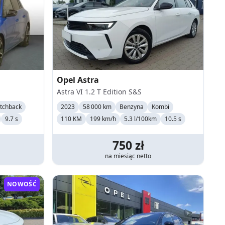
Opel
Astra
Astra VI 1.2 T Edition S&S
tchback
2023
58 000 km
Benzyna
Kombi
9.7 s
110 KM
199
km/h
5.3 l/100km
10.5 s
750
zł
na miesiąc
netto
NOWOŚĆ