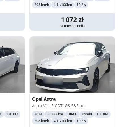
208
km/h
4.1 l/100km
10.2 s
1 072
zł
na miesiąc
netto
Opel
Astra
Astra VI 1.5 CDTI GS S&S aut
i
130 KM
2024
33 383 km
Diesel
Kombi
130 KM
208
km/h
4.1 l/100km
10.2 s