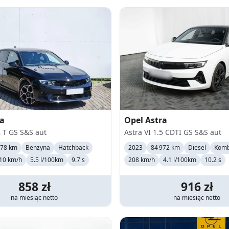
ra
Opel
Astra
2 T GS S&S aut
Astra VI 1.5 CDTI GS S&S aut
178 km
Benzyna
Hatchback
2023
84 972 km
Diesel
Komb
10
km/h
5.5 l/100km
9.7 s
208
km/h
4.1 l/100km
10.2 s
858
zł
916
zł
na miesiąc
netto
na miesiąc
netto