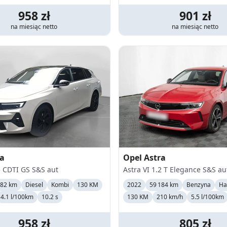
958
zł
901
zł
na miesiąc
netto
na miesiąc
netto
ra
Opel
Astra
5 CDTI GS S&S aut
Astra VI 1.2 T Elegance S&S au
882 km
Diesel
Kombi
130 KM
2022
59 184 km
Benzyna
Ha
4.1 l/100km
10.2 s
130 KM
210
km/h
5.5 l/100km
958
zł
805
zł