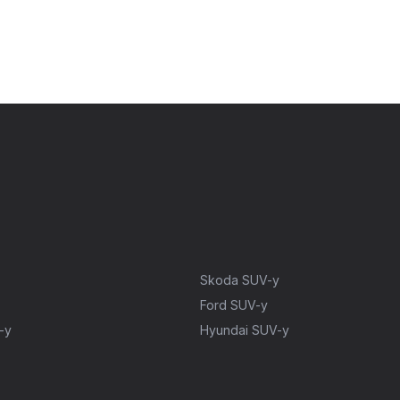
Skoda SUV-y
Ford SUV-y
-y
Hyundai SUV-y