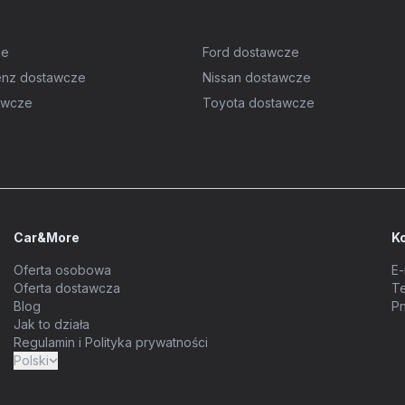
ze
Ford dostawcze
nz dostawcze
Nissan dostawcze
awcze
Toyota dostawcze
Car&More
K
Oferta osobowa
E-
Oferta dostawcza
Te
Blog
Pn
Jak to działa
Regulamin i Polityka prywatności
Polski