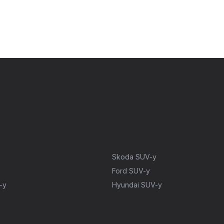
Skoda SUV-y
Ford SUV-y
-y
Hyundai SUV-y