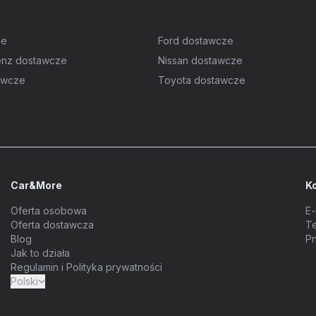
ze
Ford dostawcze
nz dostawcze
Nissan dostawcze
awcze
Toyota dostawcze
Car&More
K
Oferta osobowa
E-
Oferta dostawcza
Te
Blog
Pn
Jak to działa
Regulamin i Polityka prywatności
Polski