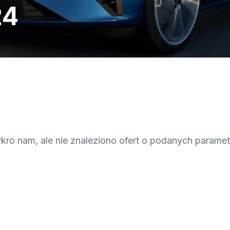
24
kro nam, ale nie znaleziono ofert o podanych parame