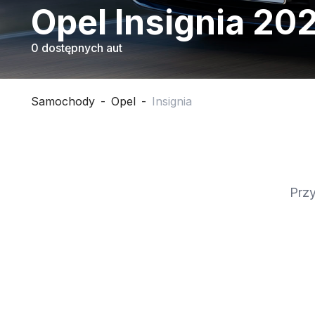
Opel Insignia 20
0 dostępnych aut
Samochody
-
Opel
-
Insignia
Przy