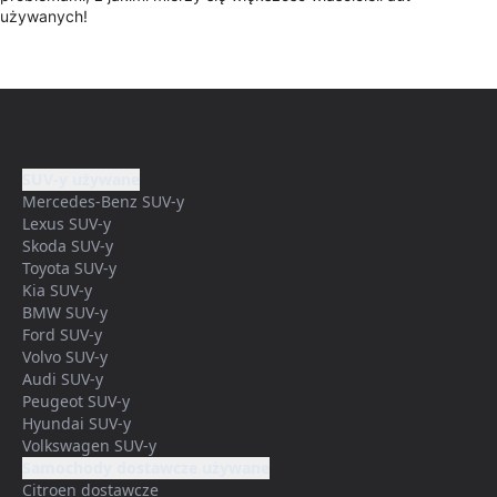
używanych!
SUV-y używane
Mercedes-Benz SUV-y
Lexus SUV-y
Skoda SUV-y
Toyota SUV-y
Kia SUV-y
BMW SUV-y
Ford SUV-y
Volvo SUV-y
Audi SUV-y
Peugeot SUV-y
Hyundai SUV-y
Volkswagen SUV-y
Samochody dostawcze używane
Citroen dostawcze