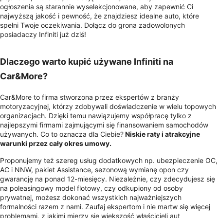
ogłoszenia są starannie wyselekcjonowane, aby zapewnić Ci
najwyższą jakość i pewność, że znajdziesz idealne auto, które
spełni Twoje oczekiwania. Dołącz do grona zadowolonych
posiadaczy Infiniti już dziś!
Dlaczego warto kupić używane Infiniti na
Car&More?
Car&More to firma stworzona przez ekspertów z branży
motoryzacyjnej, którzy zdobywali doświadczenie w wielu topowych
organizacjach. Dzięki temu nawiązujemy współpracę tylko z
najlepszymi firmami zajmującymi się finansowaniem samochodów
używanych. Co to oznacza dla Ciebie?
Niskie raty i atrakcyjne
warunki przez cały okres umowy.
Proponujemy też szereg usług dodatkowych np. ubezpieczenie OC,
AC i NNW, pakiet Assistance, sezonową wymianę opon czy
gwarancję na ponad 12-miesięcy. Niezależnie, czy zdecydujesz się
na poleasingowy model flotowy, czy odkupiony od osoby
prywatnej, możesz dokonać wszystkich najważniejszych
formalności razem z nami. Zaufaj ekspertom i nie martw się więcej
problemami, z jakimi mierzy się większość właścicieli aut