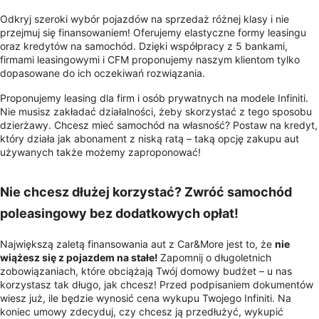
Odkryj szeroki wybór pojazdów na sprzedaż różnej klasy i nie
przejmuj się finansowaniem! Oferujemy elastyczne formy leasingu
oraz kredytów na samochód. Dzięki współpracy z 5 bankami,
firmami leasingowymi i CFM proponujemy naszym klientom tylko
dopasowane do ich oczekiwań rozwiązania.
Proponujemy leasing dla firm i osób prywatnych na modele Infiniti.
Nie musisz zakładać działalności, żeby skorzystać z tego sposobu
dzierżawy. Chcesz mieć samochód na własność? Postaw na kredyt,
który działa jak abonament z niską ratą – taką opcję zakupu aut
używanych także możemy zaproponować!
Nie chcesz dłużej korzystać? Zwróć samochód
poleasingowy bez dodatkowych opłat!
Największą zaletą finansowania aut z Car&More jest to, że
nie
wiążesz się z pojazdem na stałe!
Zapomnij o długoletnich
zobowiązaniach, które obciążają Twój domowy budżet – u nas
korzystasz tak długo, jak chcesz! Przed podpisaniem dokumentów
wiesz już, ile będzie wynosić cena wykupu Twojego Infiniti. Na
koniec umowy zdecyduj, czy chcesz ją przedłużyć, wykupić