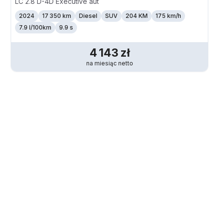
LC 2.8 D-4D Executive aut
2024
17 350 km
Diesel
SUV
204 KM
175
km/h
7.9 l/100km
9.9 s
4 143
zł
na miesiąc
netto