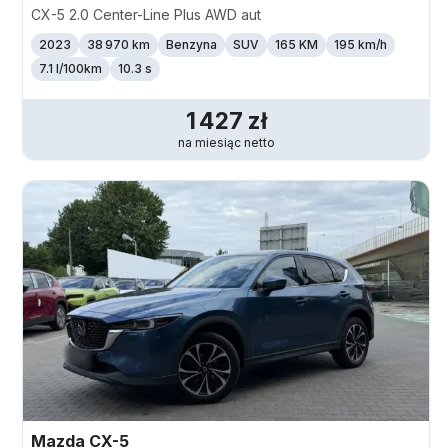
CX-5 2.0 Center-Line Plus AWD aut
2023
38 970 km
Benzyna
SUV
165 KM
195
km/h
7.1 l/100km
10.3 s
1 427
zł
na miesiąc
netto
Mazda
CX-5