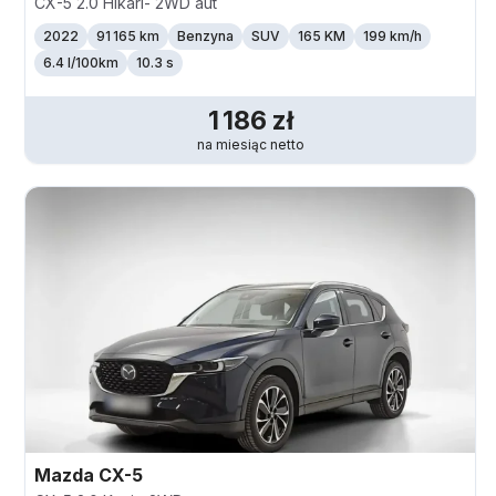
CX-5 2.0 Hikari- 2WD aut
2022
91 165 km
Benzyna
SUV
165 KM
199
km/h
6.4 l/100km
10.3 s
1 186
zł
na miesiąc
netto
Mazda
CX-5