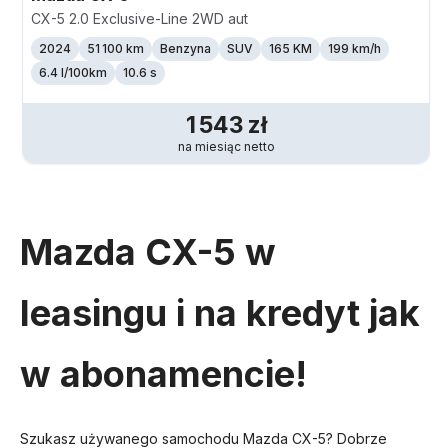
CX-5 2.0 Exclusive-Line 2WD aut
2024
51 100 km
Benzyna
SUV
165 KM
199
km/h
6.4 l/100km
10.6 s
1 543
zł
na miesiąc
netto
Mazda CX-5 w
leasingu i na kredyt jak
w abonamencie!
Szukasz używanego samochodu Mazda CX-5? Dobrze