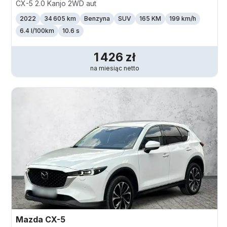
CX-5 2.0 Kanjo 2WD aut
2022
34 605 km
Benzyna
SUV
165 KM
199
km/h
6.4 l/100km
10.6 s
1 426
zł
na miesiąc
netto
Mazda
CX-5