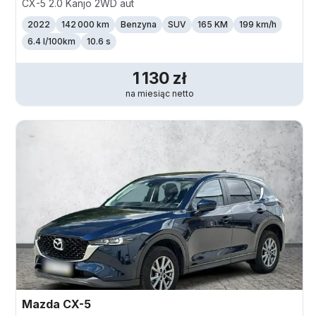
CX-5 2.0 Kanjo 2WD aut
2022
142 000 km
Benzyna
SUV
165 KM
199
km/h
6.4 l/100km
10.6 s
1 130
zł
na miesiąc
netto
Mazda
CX-5