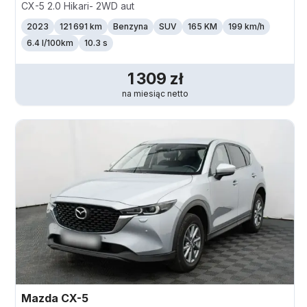
CX-5 2.0 Hikari- 2WD aut
2023
121 691 km
Benzyna
SUV
165 KM
199
km/h
6.4 l/100km
10.3 s
1 309
zł
na miesiąc
netto
Mazda
CX-5