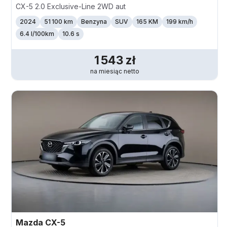
CX-5 2.0 Exclusive-Line 2WD aut
2024
51 100 km
Benzyna
SUV
165 KM
199
km/h
6.4 l/100km
10.6 s
1 543
zł
na miesiąc
netto
Mazda
CX-5