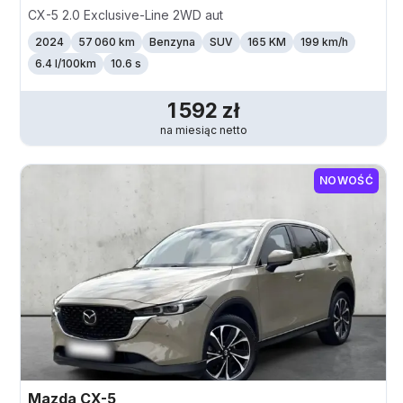
CX-5 2.0 Exclusive-Line 2WD aut
2024
57 060 km
Benzyna
SUV
165 KM
199
km/h
6.4 l/100km
10.6 s
1 592
zł
na miesiąc
netto
NOWOŚĆ
Mazda
CX-5