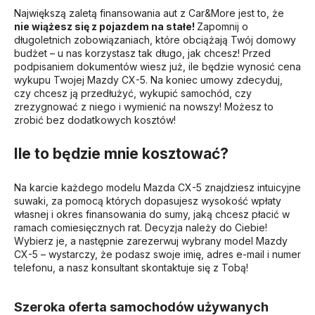
Największą zaletą finansowania aut z Car&More jest to, że
nie wiążesz się z pojazdem na stałe!
Zapomnij o
długoletnich zobowiązaniach, które obciążają Twój domowy
budżet – u nas korzystasz tak długo, jak chcesz! Przed
podpisaniem dokumentów wiesz już, ile będzie wynosić cena
wykupu Twojej Mazdy CX-5. Na koniec umowy zdecyduj,
czy chcesz ją przedłużyć, wykupić samochód, czy
zrezygnować z niego i wymienić na nowszy! Możesz to
zrobić bez dodatkowych kosztów!
Ile to będzie mnie kosztować?
Na karcie każdego modelu Mazda CX-5 znajdziesz intuicyjne
suwaki, za pomocą których dopasujesz wysokość wpłaty
własnej i okres finansowania do sumy, jaką chcesz płacić w
ramach comiesięcznych rat. Decyzja należy do Ciebie!
Wybierz je, a następnie zarezerwuj wybrany model Mazdy
CX-5 – wystarczy, że podasz swoje imię, adres e-mail i numer
telefonu, a nasz konsultant skontaktuje się z Tobą!
Szeroka oferta samochodów używanych