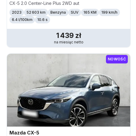
CX-5 2.0 Center-Line Plus 2WD aut
2023
52 603 km
Benzyna
SUV
165 KM
199
km/h
6.4 l/100km
10.6 s
1 439
zł
na miesiąc
netto
NOWOŚĆ
Mazda
CX-5