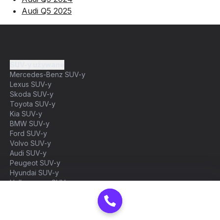
Audi Q5 2025
SUV-y używane
Mercedes-Benz SUV-y
Lexus SUV-y
Skoda SUV-y
Toyota SUV-y
Kia SUV-y
BMW SUV-y
Ford SUV-y
Volvo SUV-y
Audi SUV-y
Peugeot SUV-y
Hyundai SUV-y
Volkswagen SUV-y
Samochody dostawcze używane
Citroen dostawcze
Fiat dostawcze