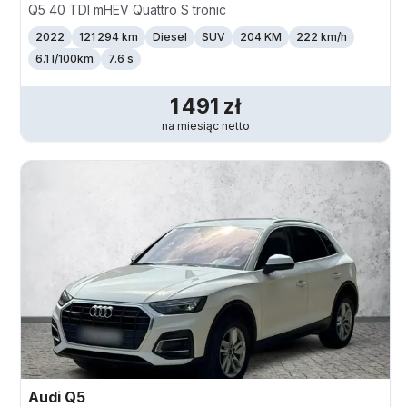
Q5 40 TDI mHEV Quattro S tronic
2022
121 294 km
Diesel
SUV
204 KM
222
km/h
6.1 l/100km
7.6 s
1 491
zł
na miesiąc
netto
Audi
Q5