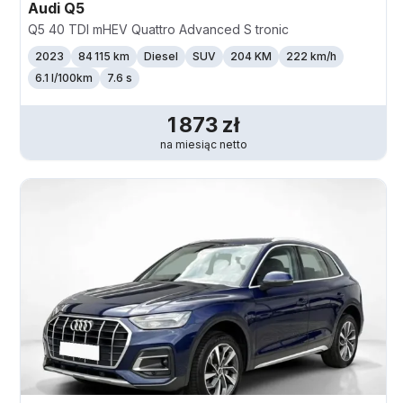
Audi
Q5
Q5 40 TDI mHEV Quattro Advanced S tronic
2023
84 115 km
Diesel
SUV
204 KM
222
km/h
6.1 l/100km
7.6 s
1 873
zł
na miesiąc
netto