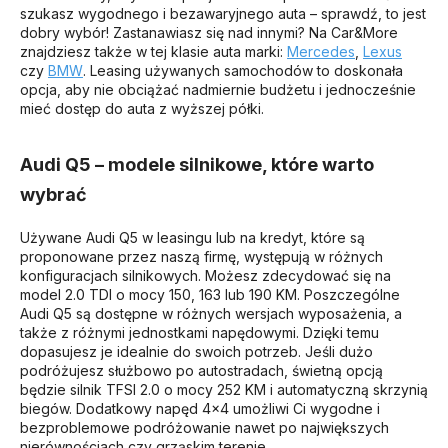
szukasz wygodnego i bezawaryjnego auta – sprawdź, to jest
dobry wybór! Zastanawiasz się nad innymi? Na Car&More
znajdziesz także w tej klasie auta marki:
Mercedes
,
Lexus
czy
BMW
. Leasing używanych samochodów to doskonała
opcja, aby nie obciążać nadmiernie budżetu i jednocześnie
mieć dostęp do auta z wyższej półki.
Audi Q5 – modele silnikowe, które warto
wybrać
Używane Audi Q5 w leasingu lub na kredyt, które są
proponowane przez naszą firmę, występują w różnych
konfiguracjach silnikowych. Możesz zdecydować się na
model 2.0 TDI o mocy 150, 163 lub 190 KM. Poszczególne
Audi Q5 są dostępne w różnych wersjach wyposażenia, a
także z różnymi jednostkami napędowymi. Dzięki temu
dopasujesz je idealnie do swoich potrzeb. Jeśli dużo
podróżujesz służbowo po autostradach, świetną opcją
będzie silnik TFSI 2.0 o mocy 252 KM i automatyczną skrzynią
biegów. Dodatkowy napęd 4x4 umożliwi Ci wygodne i
bezproblemowe podróżowanie nawet po największych
nierównościach czy grząskim terenie.