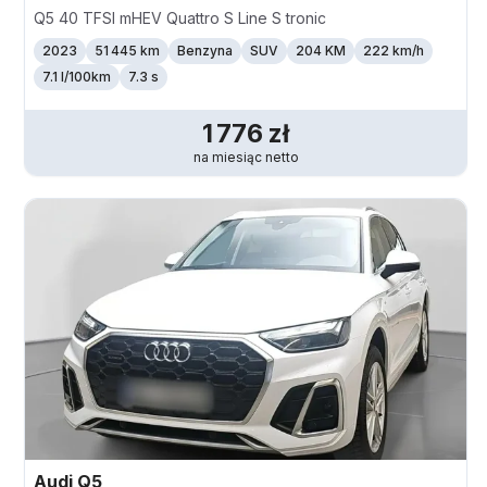
Q5 40 TFSI mHEV Quattro S Line S tronic
2023
51 445 km
Benzyna
SUV
204 KM
222
km/h
7.1 l/100km
7.3 s
1 776
zł
na miesiąc
netto
Audi
Q5