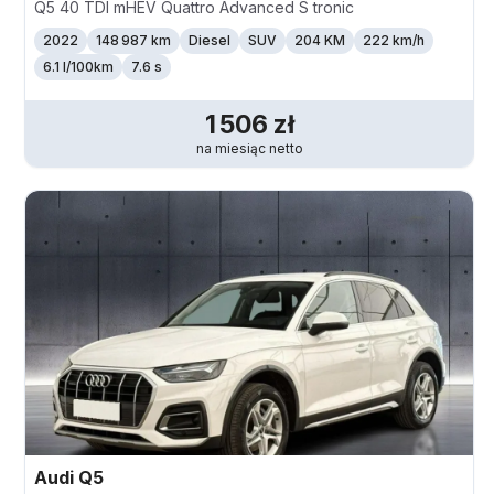
Q5 40 TDI mHEV Quattro Advanced S tronic
2022
148 987 km
Diesel
SUV
204 KM
222
km/h
6.1 l/100km
7.6 s
1 506
zł
na miesiąc
netto
Audi
Q5