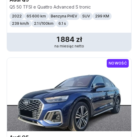
Q5 50 TFSI e Quattro Advanced S tronic
2022
65 600 km
Benzyna PHEV
SUV
299 KM
239
km/h
2.1 l/100km
6.1 s
1 884
zł
na miesiąc
netto
NOWOŚĆ