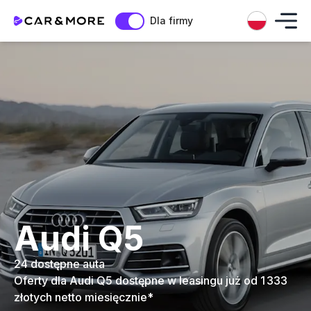
Dla firmy
Audi Q5
24 dostępne auta
Oferty dla Audi Q5 dostępne w leasingu już od 1 333
złotych netto miesięcznie*