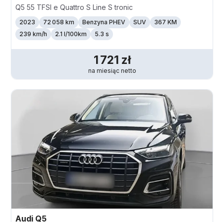
Q5 55 TFSI e Quattro S Line S tronic
2023
72 058 km
Benzyna PHEV
SUV
367 KM
239
km/h
2.1 l/100km
5.3 s
1 721
zł
na miesiąc
netto
Audi
Q5