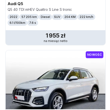
Audi
Q5
Q5 40 TDI mHEV Quattro S Line S tronic
2022
57 205 km
Diesel
SUV
204 KM
222
km/h
6.1 l/100km
7.6 s
1 955
zł
na miesiąc
netto
NOWOŚĆ