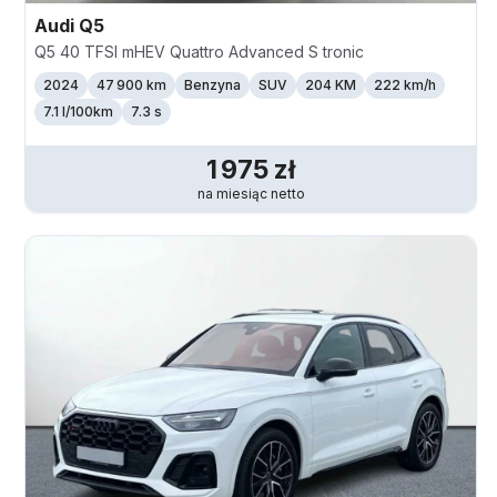
Audi
Q5
Q5 40 TFSI mHEV Quattro Advanced S tronic
2024
47 900 km
Benzyna
SUV
204 KM
222
km/h
7.1 l/100km
7.3 s
1 975
zł
na miesiąc
netto