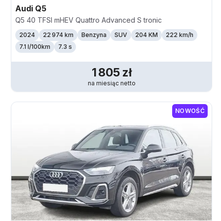
Audi
Q5
Q5 40 TFSI mHEV Quattro Advanced S tronic
2024
22 974 km
Benzyna
SUV
204 KM
222
km/h
7.1 l/100km
7.3 s
1 805
zł
na miesiąc
netto
NOWOŚĆ