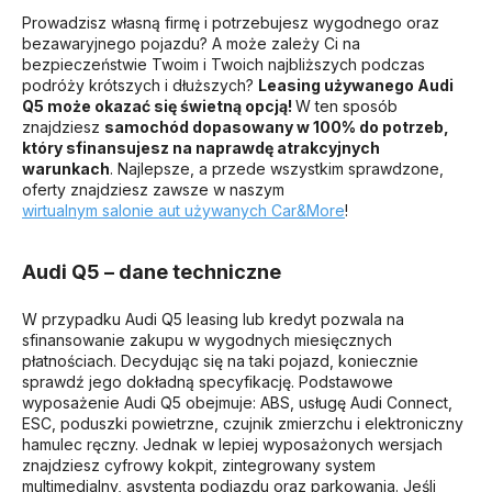
Prowadzisz własną firmę i potrzebujesz wygodnego oraz
bezawaryjnego pojazdu? A może zależy Ci na
bezpieczeństwie Twoim i Twoich najbliższych podczas
podróży krótszych i dłuższych?
Leasing używanego Audi
Q5 może okazać się świetną opcją!
W ten sposób
znajdziesz
samochód dopasowany w 100% do potrzeb,
który sfinansujesz na naprawdę atrakcyjnych
warunkach
. Najlepsze, a przede wszystkim sprawdzone,
oferty znajdziesz zawsze w naszym
wirtualnym salonie aut używanych Car&More
!
Audi Q5 – dane techniczne
W przypadku Audi Q5 leasing lub kredyt pozwala na
sfinansowanie zakupu w wygodnych miesięcznych
płatnościach. Decydując się na taki pojazd, koniecznie
sprawdź jego dokładną specyfikację. Podstawowe
wyposażenie Audi Q5 obejmuje: ABS, usługę Audi Connect,
ESC, poduszki powietrzne, czujnik zmierzchu i elektroniczny
hamulec ręczny. Jednak w lepiej wyposażonych wersjach
znajdziesz cyfrowy kokpit, zintegrowany system
multimedialny, asystenta podjazdu oraz parkowania. Jeśli