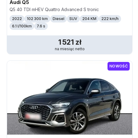
Audi
Q5
Q5 40 TDI mHEV Quattro Advanced S tronic
2022
102 300 km
Diesel
SUV
204 KM
222
km/h
6.1 l/100km
7.6 s
1 521
zł
na miesiąc
netto
NOWOŚĆ