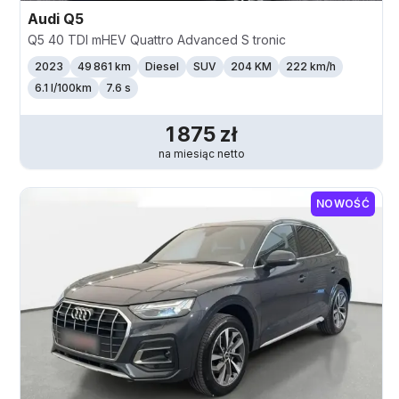
Audi
Q5
Q5 40 TDI mHEV Quattro Advanced S tronic
2023
49 861 km
Diesel
SUV
204 KM
222
km/h
6.1 l/100km
7.6 s
1 875
zł
na miesiąc
netto
NOWOŚĆ