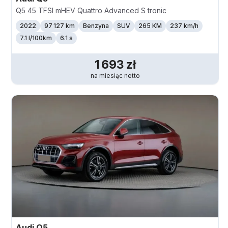
Q5 45 TFSI mHEV Quattro Advanced S tronic
2022
97 127 km
Benzyna
SUV
265 KM
237
km/h
7.1 l/100km
6.1 s
1 693
zł
na miesiąc
netto
Audi
Q5