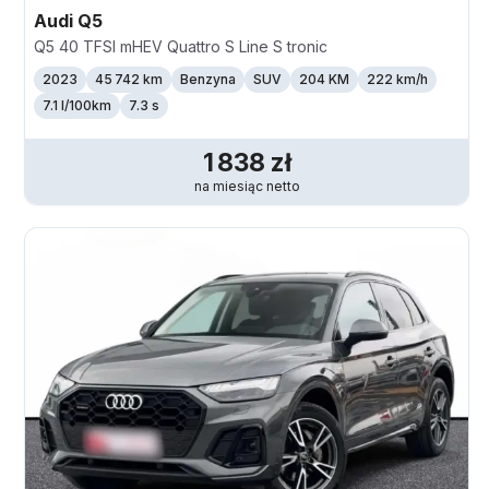
Audi
Q5
Q5 40 TFSI mHEV Quattro S Line S tronic
2023
45 742 km
Benzyna
SUV
204 KM
222
km/h
7.1 l/100km
7.3 s
1 838
zł
na miesiąc
netto