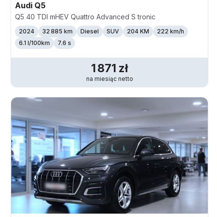
Audi
Q5
Q5 40 TDI mHEV Quattro Advanced S tronic
2024
32 885 km
Diesel
SUV
204 KM
222
km/h
6.1 l/100km
7.6 s
1 871
zł
na miesiąc
netto