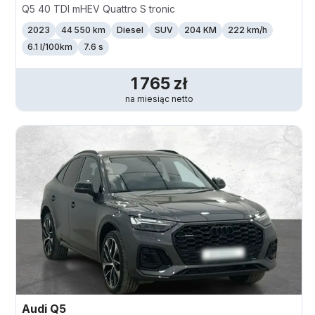
Q5 40 TDI mHEV Quattro S tronic
2023
44 550 km
Diesel
SUV
204 KM
222
km/h
6.1 l/100km
7.6 s
1 765
zł
na miesiąc
netto
Audi
Q5