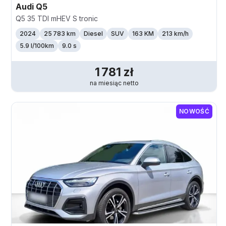
Audi
Q5
Q5 35 TDI mHEV S tronic
2024
25 783 km
Diesel
SUV
163 KM
213
km/h
5.9 l/100km
9.0 s
1 781
zł
na miesiąc
netto
NOWOŚĆ