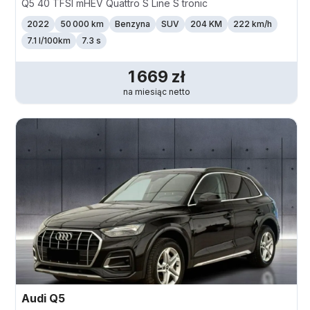
Q5 40 TFSI mHEV Quattro S Line S tronic
2022
50 000 km
Benzyna
SUV
204 KM
222
km/h
7.1 l/100km
7.3 s
1 669
zł
na miesiąc
netto
Audi
Q5