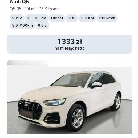
Audi
Q5
Q5 35 TDI mHEV S tronic
2022
90 000 km
Diesel
SUV
163 KM
213
km/h
5.9 l/100km
9.0 s
1 333
zł
na miesiąc
netto