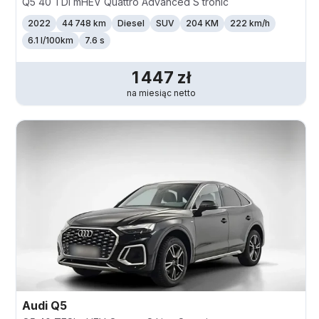
Q5 40 TDI mHEV Quattro Advanced S tronic
2022
44 748 km
Diesel
SUV
204 KM
222
km/h
6.1 l/100km
7.6 s
1 447
zł
na miesiąc
netto
Audi
Q5