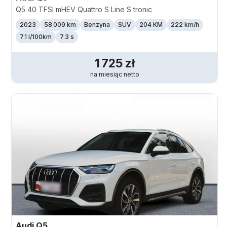
Q5 40 TFSI mHEV Quattro S Line S tronic
2023
58 009 km
Benzyna
SUV
204 KM
222
km/h
7.1 l/100km
7.3 s
1 725
zł
na miesiąc
netto
Audi
Q5