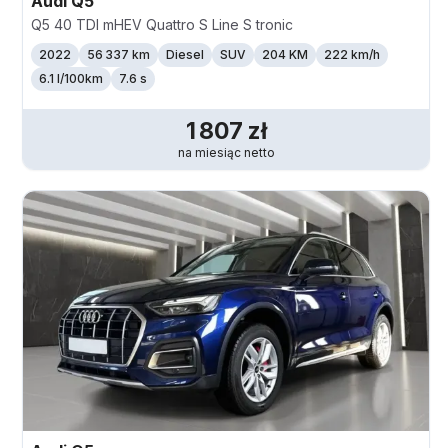
Audi
Q5
Q5 40 TDI mHEV Quattro S Line S tronic
2022
56 337 km
Diesel
SUV
204 KM
222
km/h
6.1 l/100km
7.6 s
1 807
zł
na miesiąc
netto