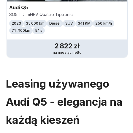
Audi
Q5
SQ5 TDI mHEV Quattro Tiptronic
2023
35 000 km
Diesel
SUV
341 KM
250
km/h
7.1 l/100km
5.1 s
2 822
zł
na miesiąc
netto
Leasing używanego
Audi Q5 - elegancja na
każdą kieszeń