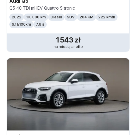
Audi
Q5
Q5 40 TDI mHEV Quattro S tronic
2022
110 000 km
Diesel
SUV
204 KM
222
km/h
6.1 l/100km
7.6 s
1 543
zł
na miesiąc
netto