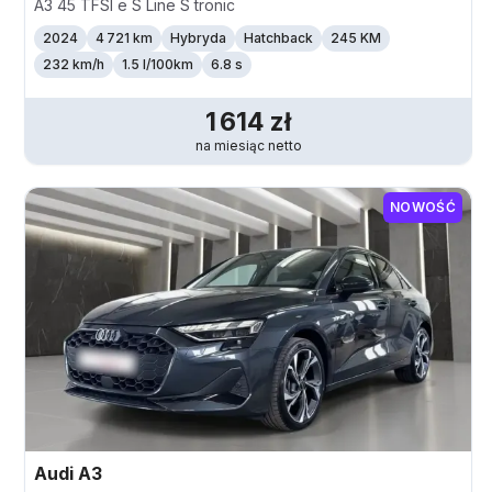
A3 45 TFSI e S Line S tronic
2024
4 721 km
Hybryda
Hatchback
245 KM
232
km/h
1.5 l/100km
6.8 s
1 614
zł
na miesiąc
netto
NOWOŚĆ
Audi
A3