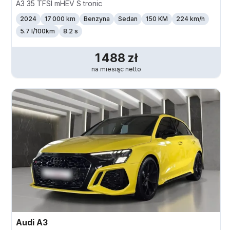
A3 35 TFSI mHEV S tronic
2024
17 000 km
Benzyna
Sedan
150 KM
224
km/h
5.7 l/100km
8.2 s
1 488
zł
na miesiąc
netto
Audi
A3