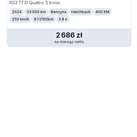
RS3 TFSI Quattro S tronic
2024
33 000 km
Benzyna
Hatchback
400 KM
250
km/h
8.1 l/100km
3.8 s
2 686
zł
na miesiąc
netto