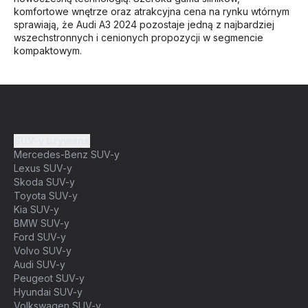
komfortowe wnętrze oraz atrakcyjna cena na rynku wtórnym
sprawiają, że Audi A3 2024 pozostaje jedną z najbardziej
wszechstronnych i cenionych propozycji w segmencie
kompaktowym.
SUV-y używane
Mercedes-Benz SUV-y
Lexus SUV-y
Skoda SUV-y
Toyota SUV-y
Kia SUV-y
BMW SUV-y
Ford SUV-y
Volvo SUV-y
Audi SUV-y
Peugeot SUV-y
Hyundai SUV-y
Volkswagen SUV-y