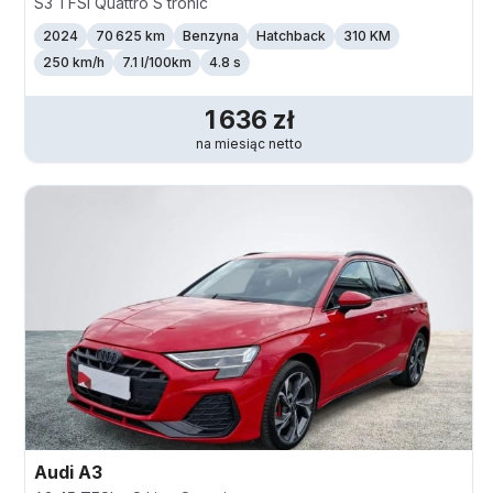
S3 TFSI Quattro S tronic
2024
70 625 km
Benzyna
Hatchback
310 KM
250
km/h
7.1 l/100km
4.8 s
1 636
zł
na miesiąc
netto
Audi
A3