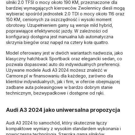
silniki 2.0 TFSI o mocy około 190 KM, przeznaczone dla
bardziej wymagających kierowców. Zwolennicy diesli mogą
wybierać spośród jednostek 2.0 TDI o mocy około 116 oraz
150 KM, cenionych za oszczędność i wysoki moment
obrotowy. Uzupełnieniem gamy są wersje mild hybrid,
poprawiające efektywność jazdy. W zależności od
konfiguracji dostępna jest manualna lub automatyczna
skrzynia biegów oraz napęd na cztery koła quattro.
Model oferowany jest w dwóch wariantach nadwozia, jako
klasyczny hatchback Sportback oraz elegancki sedan, co
pozwala dopasować auto do indywidualnych preferencji.
Używane modele Audi A3 2024 możesz znaleźć w
Carmore.pl w finansowaniu dla każdego, zarówno dla
klientów indywidualnych, jak i firm, w ofercie obejmującej
zadbane auta poleasingowe w bardzo dobrym stanie
technicznym, bezwypadkowe i dostępne od ręki.
Audi A3 2024 jako uniwersalna propozycja
Audi A3 2024 to samochód, który skutecznie łączy
kompaktowe wymiary z wysokim standardem wykonania i
nowoczesną technologią. Szeroka gama silników,