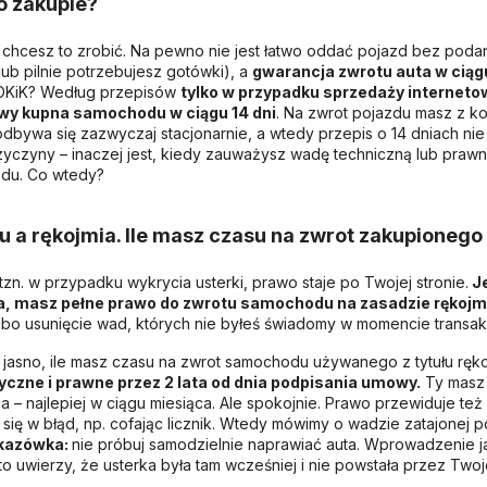
o zakupie?
chcesz to zrobić. Na pewno nie jest łatwo oddać pojazd bez podani
ub pilnie potrzebujesz gotówki), a
gwarancja zwrotu auta w ciągu
OKiK? Według przepisów
tylko w przypadku sprzedaży interneto
wy kupna samochodu w ciągu 14 dni
. Na zwrot pojazdu masz z ko
ywa się zazwyczaj stacjonarnie, a wtedy przepis o 14 dniach nie
yczyny – inaczej jest, kiedy zauważysz wadę techniczną lub prawną
zdu. Co wtedy?
a rękojmia. Ile masz czasu na zwrot zakupionego
n. w przypadku wykrycia usterki, prawo staje po Twojej stronie.
Je
, masz pełne prawo do zwrotu samochodu na zasadzie rękojm
lbo usunięcie wad, których nie byłeś świadomy w momencie transak
 jasno, ile masz czasu na zwrot samochodu używanego z tytułu ręko
yczne i prawne przez 2 lata od dnia podpisania umowy.
Ty masz 
a – najlepiej w ciągu miesiąca. Ale spokojnie. Prawo przewiduje też
ę w błąd, np. cofając licznik. Wtedy mówimy o wadzie zatajonej po
kazówka:
nie próbuj samodzielnie naprawiać auta. Wprowadzenie j
 kto uwierzy, że usterka była tam wcześniej i nie powstała przez T