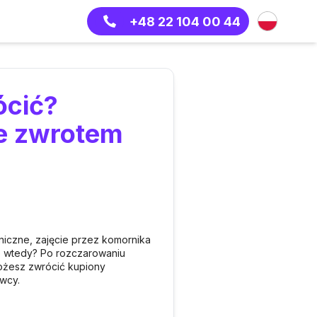
+48 22 104 00 44
ócić?
e zwrotem
hniczne, zajęcie przez komornika
Co wtedy? Po rozczarowaniu
 możesz zwrócić kupiony
awcy.