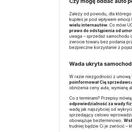
Czy mogę oddać auto p
Zależy od powodu, dla którego 
kupiłeś je pod wpływem emocji l
wielu internautów
. Co mówi U
prawo do odstąpienia od umo
uwaga – sprzedaż samochodu odb
zwrocie towaru bez podania prz
bezpieczne korzystanie z poja
Wada ukryta samochodu 
W razie niezgodności z umową tz
poinformował Cię sprzedawca
obniżenia ceny auta, wymianę a
Co z terminami? Przepisy mówią
odpowiedzialność za wady fiz
wadę jak najszybciej od wykryci
sprzedający celowo wprowadzi si
obowiązuje bezterminowo.
Ws
trudniej będzie Ci je zwrócić –