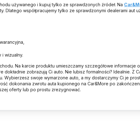
hodu używanego i kupuj tylko ze sprawdzonych źródeł. Na
Car&M
ty. Dlatego współpracujemy tylko ze sprawdzonymi dealerami aut uż
 gwarancyjna,
y i wizualny.
hodu. Na karcie produktu umieszczamy szczegółowe informacje o s
re dokładnie zobrazują Ci auto. Nie lubisz formalności? Idealnie. Z
u. Wybierzesz swoje wymarzone auto, a my dostarczymy Ci je prost
wość dokonania zwrotu auta kupionego na Car&More po zakończen
szej oferty lub po prostu zrezygnować.