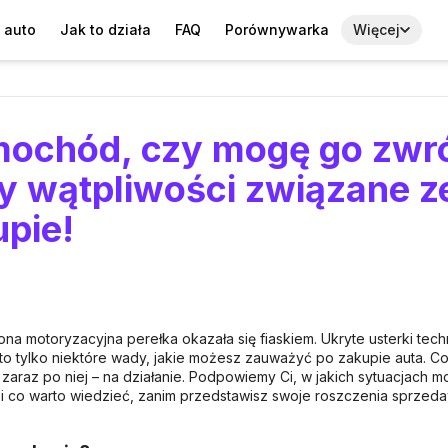
 auto
Jak to działa
FAQ
Porównywarka
Więcej
mochód, czy mogę go zwr
 wątpliwości związane z
upie!
na motoryzacyjna perełka okazała się fiaskiem. Ukryte usterki tec
to tylko niektóre wady, jakie możesz zauważyć po zakupie auta. 
a zaraz po niej – na działanie. Podpowiemy Ci, w jakich sytuacjach
 i co warto wiedzieć, zanim przedstawisz swoje roszczenia sprzed