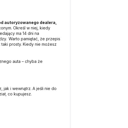
 od autoryzowanego dealera,
conym. Określ w niej, kiedy
zedający ma 14 dni na
zy. Warto pamiętać, że przepis
taki prosty. Kiedy nie możesz
cznego auta – chyba że
ak i wewnątrz. A jeśli nie do
iał, co kupujesz.