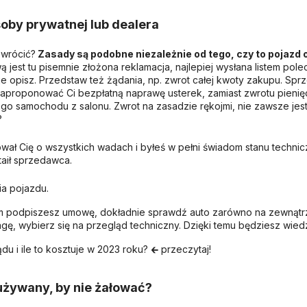
oby prywatnej lub dealera
zwrócić?
Zasady są podobne niezależnie od tego, czy to pojazd
 jest tu pisemnie złożona reklamacja, najlepiej wysłana listem pole
e opisz. Przedstaw też żądania, np. zwrot całej kwoty zakupu. Spr
proponować Ci bezpłatną naprawę usterek, zamiast zwrotu pienięd
o samochodu z salonu. Zwrot na zasadzie rękojmi, nie zawsze jest 
u?
ał Cię o wszystkich wadach i byłeś w pełni świadom stanu techni
ataił sprzedawca.
ia pojazdu.
m podpiszesz umowę, dokładnie sprawdź auto zarówno na zewnątrz, j
ę, wybierz się na przegląd techniczny. Dzięki temu będziesz wiedz
 i ile to kosztuje w 2023 roku? 🡰 przeczytaj!
używany, by nie żałować?