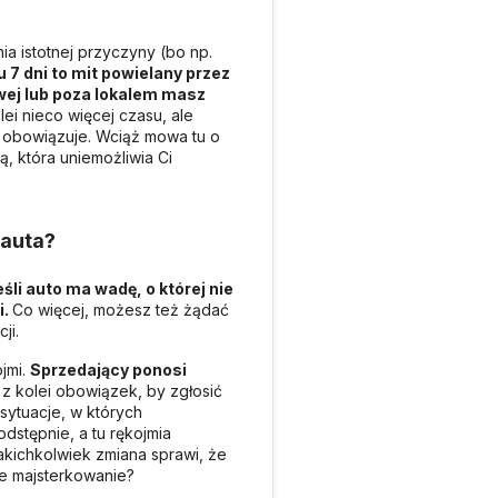
a istotnej przyczyny (bo np.
 7 dni to mit powielany przez
wej lub poza lokalem masz
lei nieco więcej czasu, ale
 obowiązuje. Wciąż mowa tu o
, która uniemożliwia Ci
 auta?
śli auto ma wadę, o której nie
i.
Co więcej, możesz też żądać
cji.
jmi.
Sprzedający ponosi
z kolei obowiązek, by zgłosić
 sytuacje, w których
dstępnie, a tu rękojmia
akichkolwiek zmiana sprawi, że
woje majsterkowanie?