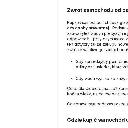
Zwrot samochodu od os
Kupiłeś samochód i chcesz go 
czy osoby prywatnej.
Podstawą
zauważyłeś wady i precyzyjnie j
odpowiedź – przy czym może za
ten dotyczy także zakupu noweg
zwrócić wadliwego samochod
Gdy sprzedający poinformow
odkryjesz usterkę, którą z
Gdy wada wynika ze zużyc
Co to dla Ciebie oznacza? Zani
końca wiesz, na co zwrócić uwag
Co sprawdzają podczas przeglądu
Gdzie kupić samochód 